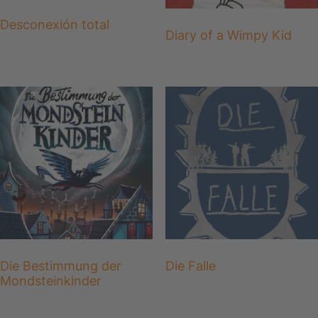
Desconexión total
Diary of a Wimpy Kid
Die Bestimmung der
Die Falle
Mondsteinkinder