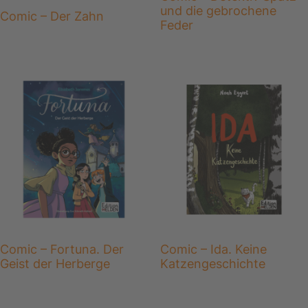
und die gebrochene
Comic – Der Zahn
Feder
Comic – Fortuna. Der
Comic – Ida. Keine
Geist der Herberge
Katzengeschichte