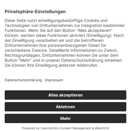
Das Projekt
Best Practice
Termine
Büchereien
Weiterführende Schulen
Podcast
Abonniere unseren Newsletter
Wir sind um die Sicherheit Ihrer Daten bemüht. Lesen Sie unsere
Datenschutzerklärung
.
Copyright © 2026 · Bücheralarm
Kontakt
AGB
Widerrufsbelehrung
Datenschutzerklärung
Impressum