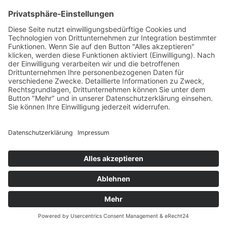
Best Practice
Termine
Büchereien
Weiterführende Schulen
Podcast
Abonniere unseren Newsletter
Wir sind um die Sicherheit Ihrer Daten bemüht. Lesen Sie unsere
Datenschutzerklärung
.
Copyright © 2026 · Bücheralarm
Kontakt
AGB
Widerrufsbelehrung
Datenschutzerklärung
Impressum