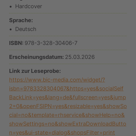
Hardcover
Sprache:
Deutsch
ISBN:
978-3-328-30406-7
Erscheinungsdatum:
25.03.2026
Link zur Leseprobe:
https://www.bic-media.com/widget/?
isbn=9783328304067&https=yes&socialSelf
BackLink=yes&lang=de&fullscreen=yes&jump
2=0&openFSIPN=yes&resizable=yes&showSo
cial=no&template=rhservice&showHelp=no&
showSettings=no&showExtraDownloadButto
n=yes&ui-state=dialog&shopsFilter=print