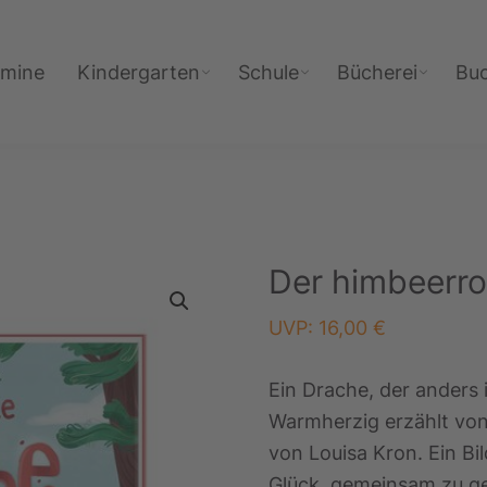
rmine
Kindergarten
Schule
Bücherei
Bu
Der himbeerro
UVP:
16,00
€
Ein Drache, der anders 
Warmherzig erzählt von 
von Louisa Kron. Ein B
Glück, gemeinsam zu ge