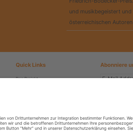
Friedrich-Bödecker-Preis.
und musikbegeistert und 
österreichischen Autore
Quick Links
Abonniere u
Das Projekt
Best Practice
Wir sind um die S
Termine
Datenschutzerkl
Büchereien
Weiterführende Schulen
Podcast