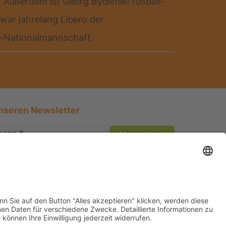
 Außerdem ist Georg Bydlinski fußball-
war jahrelang Libero der
n-Nationalmannschaft.
nseren Newsletter
icherheit Ihrer Daten bemüht. Lesen Sie unsere
ärung
.