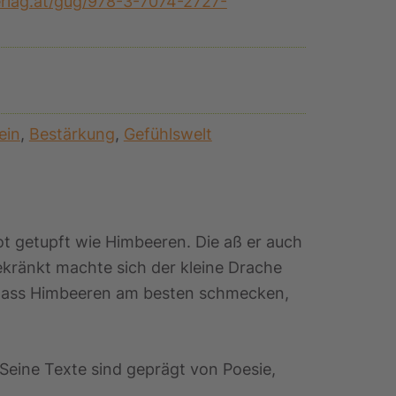
erlag.at/gug/978-3-7074-2727-
ein
,
Bestärkung
,
Gefühlswelt
rot getupft wie Himbeeren. Die aß er auch
ekränkt machte sich der kleine Drache
d dass Himbeeren am besten schmecken,
eine Texte sind geprägt von Poesie,