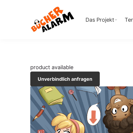
Zur
Zum
Zur
Hauptnavigation
Inhalt
Fußzeile
Das Projekt
Te
springen
springen
springen
Bücheralarm
product available
Unverbindlich anfragen