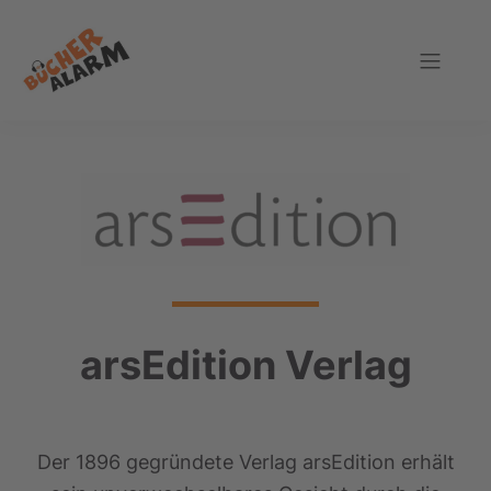
Zur
Zum
Zur
Hauptnavigation
Inhalt
Fußzeile
springen
springen
springen
Bücheralarm
arsEdition Verlag
Der 1896 gegründete Verlag arsEdition erhält