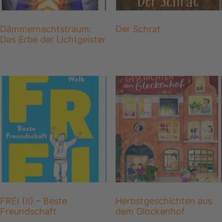
Dämmernachtstraum:
Der Schrat
Das Erbe der Lichtgeister
FREI (II) – Beste
Herbstgeschichten aus
Freundschaft
dem Glockenhof