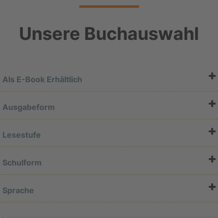
Unsere Buchauswahl
Als E-Book Erhältlich
Ja
Ausgabeform
Taschenbuch
Hardcover
Lesestufe
Unterstufe
(1)
10-13
(2)
Schulform
13-16
(1)
Kindergarten
(2)
Grundschule
(1)
Sprache
Deutsch
(6)