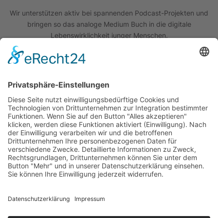
Wir unterstützen aktiv bei spannenden Podcast-Projekten und
bringen so das analoge Medium Buch in die digitale
Lebenswirklichkeit junger Menschen.
Quick Links
Das Projekt
Best Practice
Termine
Büchereien
Weiterführende Schulen
Podcast
Abonniere unseren Newsletter
Wir sind um die Sicherheit Ihrer Daten bemüht. Lesen Sie unsere
Datenschutzerklärung
.