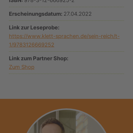
ISBN:
978-3-12-666925-2
Erscheinungsdatum:
27.04.2022
Link zur Leseprobe:
https://www.klett-sprachen.de/sein-reich/t-
1/9783126669252
Link zum Partner Shop:
Zum Shop