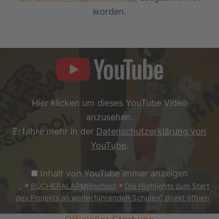
worden.
„
BÜCHERALARM@school
Die
Highlights
Hier klicken um dieses YouTube Video
zum
Start
anzusehen.
des
Projekts
Erfahre mehr in der
Datenschutzerklärung von
an
YouTube
.
weiterführenden
Schulen“
von
Inhalt von YouTube immer anzeigen
YouTube
anzeigen
„
BÜCHERALARM@school
Die Highlights zum Start
des Projekts an weiterführenden Schulen“ direkt öffnen