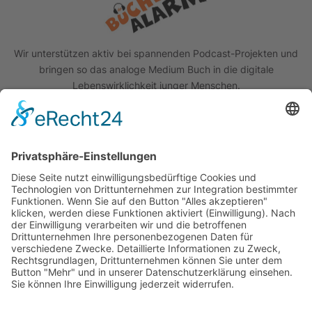
Wir unterstützen aktiv bei spannenden Podcast-Projekten und
bringen so das analoge Medium Buch in die digitale
Lebenswirklichkeit junger Menschen.
Quick Links
Das Projekt
Best Practice
Termine
Büchereien
Weiterführende Schulen
Podcast
Abonniere unseren Newsletter