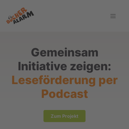
Zur
Zum
Zur
Hauptnavigation
Inhalt
Fußzeile
springen
springen
springen
Bücheralarm
Gemeinsam
Initiative zeigen:
Leseförderung per
Podcast
Zum Projekt