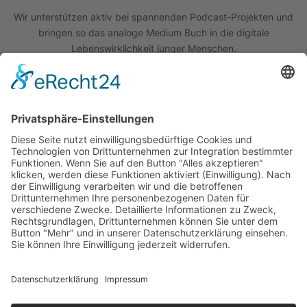
Wir unterstützen aktiv bei spannenden Podcast-Projekten und
bringen so das analoge Medium Buch in die digitale
Lebenswirklichkeit junger Menschen.
Quick Links
Das Projekt
Best Practice
Termine
Büchereien
Weiterführende Schulen
Podcast
Abonniere unseren Newsletter
Wir sind um die Sicherheit Ihrer Daten bemüht. Lesen Sie unsere
Datenschutzerklärung
.