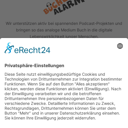
Wir unterstützen aktiv bei spannenden Podcast-Projekten und
bringen so das analoge Medium Buch in die digitale
Lebenswirklichkeit junger Menschen.
Quick Links
Das Projekt
Best Practice
Termine
Büchereien
Weiterführende Schulen
Podcast
Abonniere unseren Newsletter