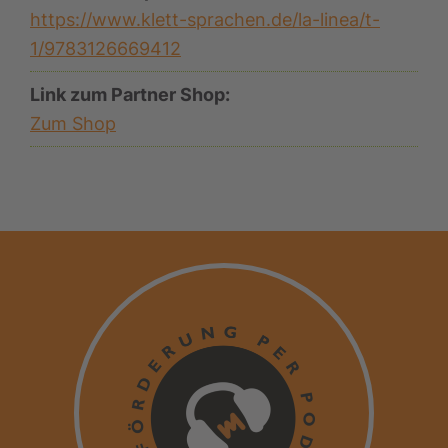
https://www.klett-sprachen.de/la-linea/t-
1/9783126669412
Link zum Partner Shop:
Zum Shop