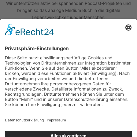
Wir unterstützen aktiv bei spannenden Podcast-Projekten und
bringen so das analoge Medium Buch in die digitale
Lebenswirklichkeit junger Menschen.
Quick Links
Das Projekt
Best Practice
Termine
Büchereien
Weiterführende Schulen
Podcast
Abonniere unseren Newsletter
Wir sind um die Sicherheit Ihrer Daten bemüht. Lesen Sie unsere
Datenschutzerklärung
.