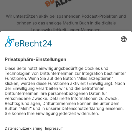
Wir unterstützen aktiv bei spannenden Podcast-Projekten und
bringen so das analoge Medium Buch in die digitale
Lebenswirklichkeit junger Menschen.
Quick Links
Das Projekt
Best Practice
Termine
Büchereien
Weiterführende Schulen
Podcast
Abonniere unseren Newsletter