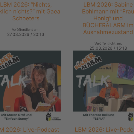
LBM 2026: “Nichts,
LBM 2026: Sabine
klich nichts?” mit Gaea
Bohlmann mit “Fra
Schoeters
Honig” und
BÜCHERALARM im
Veröffentlicht am:
Ausnahmezustand
27.03.2026 / 20:13
Veröffentlicht am:
25.03.2026 / 15:18
M 2026: Live-Podcast
LBM 2026: Live-Podc