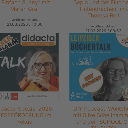
“Einfach Sunny” mit
“Sepia und der Fluch 
Maren Graf
Tintendrachen” mit
Theresa Bell
Veröffentlicht am:
21.03.2026 / 10:00
Veröffentlicht am:
21.03.2026 / 08:53
idacta-Spezial 2026:
DIY Podcast: Worksh
LESEFÖRDERUNG im
mit Silke Schellhamm
Fokus
und der “SCHOOL O