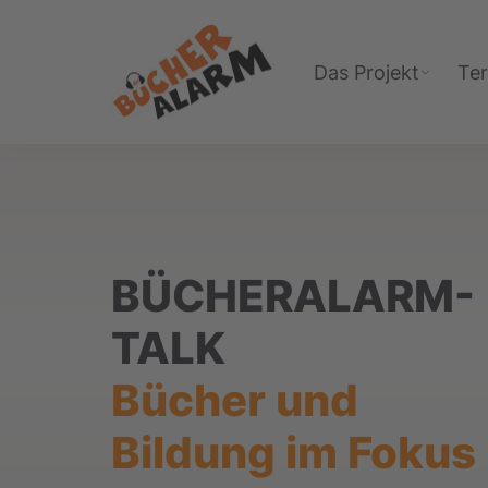
Zur
Zum
Zur
Hauptnavigation
Inhalt
Fußzeile
Das Projekt
Te
springen
springen
springen
Bücheralarm
BÜCHERALARM-
TALK
Bücher und
Bildung im Fokus