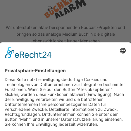
Wir unterstützen aktiv bei spannenden Podcast-Projekten und
bringen so das analoge Medium Buch in die digitale
Lebenswirklichkeit junger Menschen.
Quick Links
Das Projekt
Best Practice
Termine
Büchereien
Weiterführende Schulen
Podcast
Abonniere unseren Newsletter