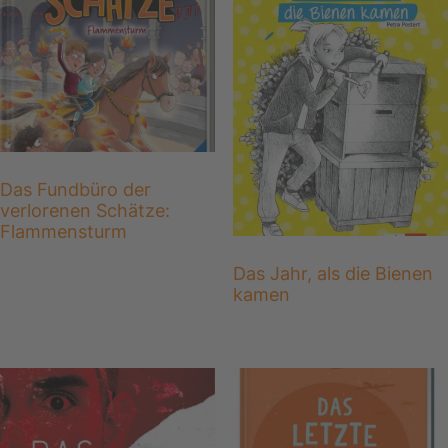
Das Fundbüro der
verlorenen Schätze:
Flammensturm
Das Jahr, als die Bienen
kamen