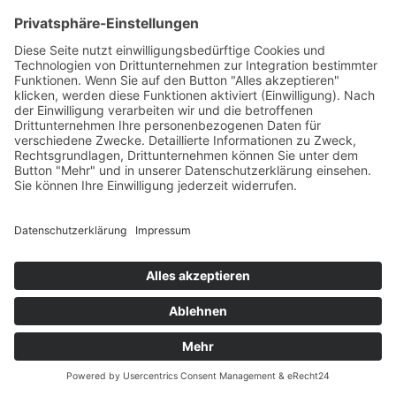
Die schlimmste Klasse
Die Stille im Bauch des
der Welt – Helden und
Wals
Legenden
Die Traumgänger
Die unendliche
Geschichte