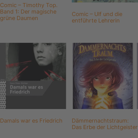
Comic – Timothy Top.
Band 1: Der magische
Comic – Ulf und die
grüne Daumen
entführte Lehrerin
Damals war es Friedrich
Dämmernachtstraum:
Das Erbe der Lichtgeister