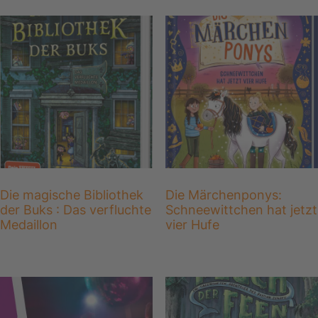
Die magische Bibliothek
Die Märchenponys:
der Buks : Das verfluchte
Schneewittchen hat jetzt
Medaillon
vier Hufe