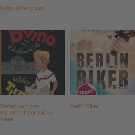
Baby-sitter blues
Benno und das
Berlin Biker
Parlament der wilden
Tiere