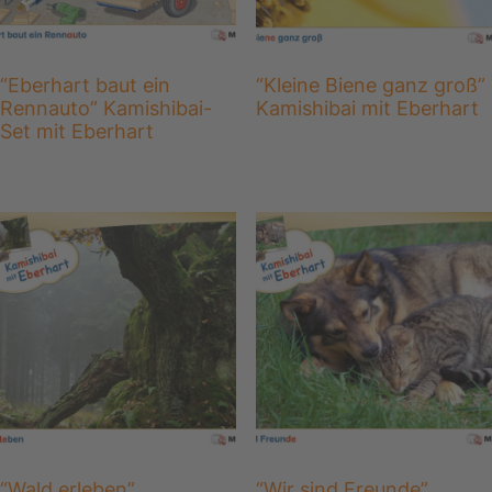
“Eberhart baut ein
“Kleine Biene ganz groß”
Rennauto” Kamishibai-
Kamishibai mit Eberhart
Set mit Eberhart
“Wald erleben”
“Wir sind Freunde”