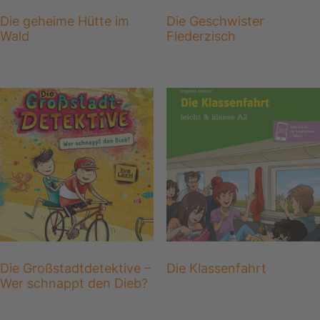
Die geheime Hütte im
Die Geschwister
Wald
Flederzisch
Die Großstadtdetektive –
Die Klassenfahrt
Wer schnappt den Dieb?