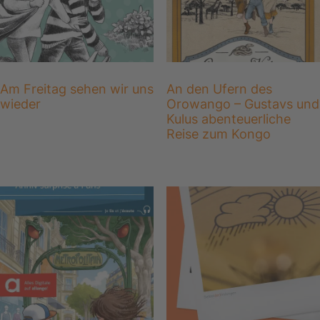
Am Freitag sehen wir uns
An den Ufern des
wieder
Orowango – Gustavs und
Kulus abenteuerliche
Reise zum Kongo