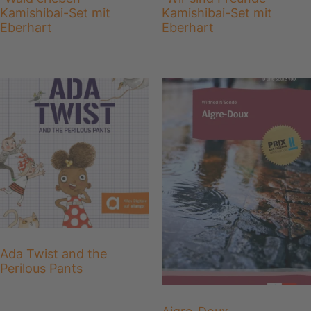
Kamishibai-Set mit
Kamishibai-Set mit
Eberhart
Eberhart
Ada Twist and the
Perilous Pants