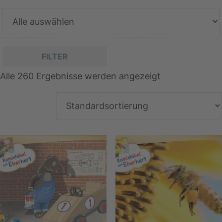
Englisch
(19)
Gymnasium
(52)
Französisch
(9)
Spanisch
(8)
FILTER
Alle 260 Ergebnisse werden angezeigt