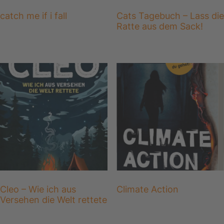
catch me if i fall
Cats Tagebuch – Lass die
Ratte aus dem Sack!
Cleo – Wie ich aus
Climate Action
Versehen die Welt rettete