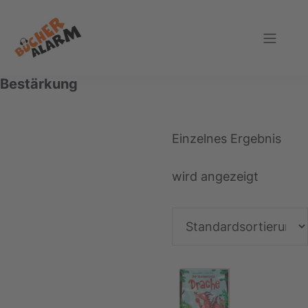
Zur
Zum
Zur
Hauptnavigation
Inhalt
Fußzeile
springen
springen
springen
Bücheralarm
Bestärkung
Einzelnes Ergebnis
wird angezeigt