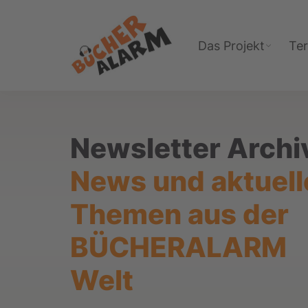
Zur
Zum
Zur
Hauptnavigation
Inhalt
Fußzeile
Das Projekt
Te
springen
springen
springen
Bücheralarm
Newsletter Archi
News und aktuell
Themen aus der
BÜCHERALARM
Welt