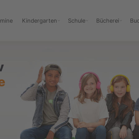
rmine
Kindergarten
Schule
Bücherei
Bu
v
e