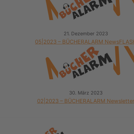
21. Dezember 2023
05|2023 – BÜCHERALARM NewsFLAS
30. März 2023
02|2023 – BÜCHERALARM Newslette
Footer