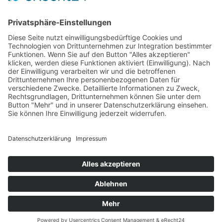
Das Projekt
Best Practice
Termine
Büchereien
Weiterführende Schulen
Podcast
Abonniere unseren Newsletter
Wir sind um die Sicherheit Ihrer Daten bemüht. Lesen Sie unsere
Datenschutzerklärung
.
Copyright © 2026 · Bücheralarm
Kontakt
AGB
Widerrufsbelehrung
Datenschutzerklärung
Impressum