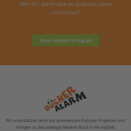
eller vil I gerne lave en podcast i jeres
institution?
Skriv venligst til mig på
Footer
Wir unterstützen aktiv bei spannenden Podcast-Projekten und
bringen so das analoge Medium Buch in die digitale