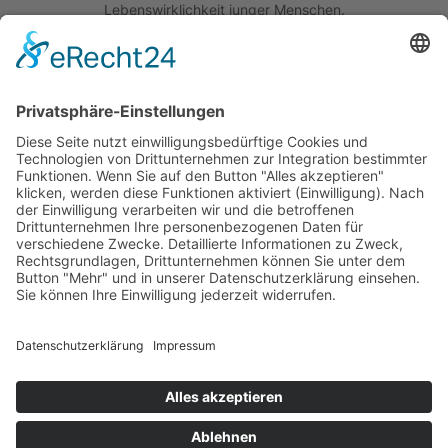
Lebenswirklichkeit junger Menschen.
Quick Links
Das Projekt
Best Practice
Termine
Büchereien
Weiterführende Schulen
Podcast
Abonniere unseren Newsletter
Wir sind um die Sicherheit Ihrer Daten bemüht. Lesen Sie unsere
Datenschutzerklärung
.
Copyright © 2026 · Bücheralarm