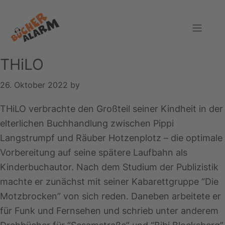
Zur
Zum
Zur
Hauptnavigation
Inhalt
Fußzeile
springen
springen
springen
Bücheralarm
THiLO
26. Oktober 2022
by
THiLO verbrachte den Großteil seiner Kindheit in der
elterlichen Buchhandlung zwischen Pippi
Langstrumpf und Räuber Hotzenplotz – die optimale
Vorbereitung auf seine spätere Laufbahn als
Kinderbuchautor. Nach dem Studium der Publizistik
machte er zunächst mit seiner Kabarettgruppe “Die
Motzbrocken” von sich reden. Daneben arbeitete er
für Funk und Fernsehen und schrieb unter anderem