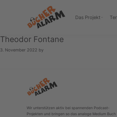
Zur
Zum
Zur
Hauptnavigation
Inhalt
Fußzeile
Das Projekt
Te
springen
springen
springen
Bücheralarm
Theodor Fontane
3. November 2022
by
Footer
Wir unterstützen aktiv bei spannenden Podcast-
Projekten und bringen so das analoge Medium Buch