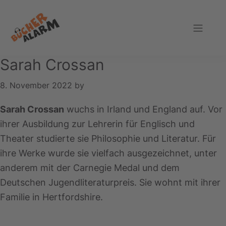
Zur
Zum
Zur
Hauptnavigation
Inhalt
Fußzeile
springen
springen
springen
Bücheralarm
Sarah Crossan
8. November 2022
by
Sarah Crossan
wuchs in Irland und England auf. Vor
ihrer Ausbildung zur Lehrerin für Englisch und
Theater studierte sie Philosophie und Literatur. Für
ihre Werke wurde sie vielfach ausgezeichnet, unter
anderem mit der Carnegie Medal und dem
Deutschen Jugendliteraturpreis. Sie wohnt mit ihrer
Familie in Hertfordshire.