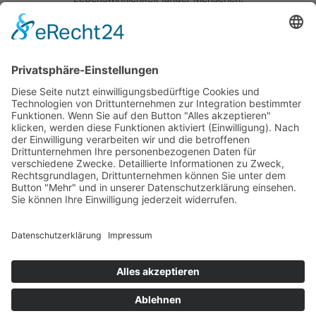
Quick Links
Das Projekt
Best Practice
Termine
Büchereien
Weiterführende Schulen
Podcast
Abonniere unseren Newsletter
Wir sind um die Sicherheit Ihrer Daten bemüht. Lesen Sie unsere
Datenschutzerklärung
.
Copyright © 2026 · Bücheralarm