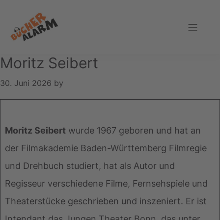
Zur
Zum
Zur
Hauptnavigation
Inhalt
Fußzeile
springen
springen
springen
Bücheralarm
Moritz Seibert
30. Juni 2026
by
Moritz Seibert
wurde 1967 geboren und hat an
der Filmakademie Baden-Württemberg Filmregie
und Drehbuch studiert, hat als Autor und
Regisseur verschiedene Filme, Fernsehspiele und
Theaterstücke geschrieben und inszeniert. Er ist
Intendant das Jungen Theater Bonn, das unter