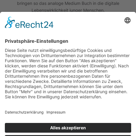
bringen so das analoge Medium Buch in die digitale
Lebenswirklichkeit junger Menschen.
Quick Links
Das Projekt
Best Practice
Termine
Büchereien
Weiterführende Schulen
Podcast
Abonniere unseren Newsletter
Wir sind um die Sicherheit Ihrer Daten bemüht. Lesen Sie unsere
Datenschutzerklärung
.