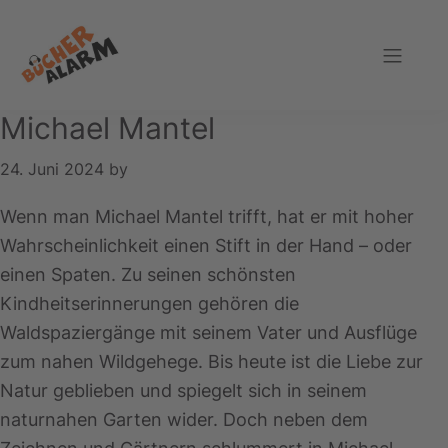
Zur
Zum
Zur
Hauptnavigation
Inhalt
Fußzeile
springen
springen
springen
Bücheralarm
Michael Mantel
24. Juni 2024
by
Wenn man Michael Mantel trifft, hat er mit hoher
Wahrscheinlichkeit einen Stift in der Hand – oder
einen Spaten. Zu seinen schönsten
Kindheitserinnerungen gehören die
Waldspaziergänge mit seinem Vater und Ausflüge
zum nahen Wildgehege. Bis heute ist die Liebe zur
Natur geblieben und spiegelt sich in seinem
naturnahen Garten wider. Doch neben dem