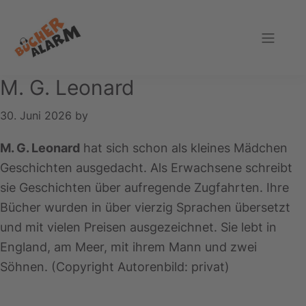
Zur
Zum
Zur
Hauptnavigation
Inhalt
Fußzeile
springen
springen
springen
Bücheralarm
M. G. Leonard
30. Juni 2026
by
M. G. Leonard
hat sich schon als kleines Mädchen
Geschichten ausgedacht. Als Erwachsene schreibt
sie Geschichten über aufregende Zugfahrten. Ihre
Bücher wurden in über vierzig Sprachen übersetzt
und mit vielen Preisen ausgezeichnet. Sie lebt in
England, am Meer, mit ihrem Mann und zwei
Söhnen. (Copyright Autorenbild: privat)