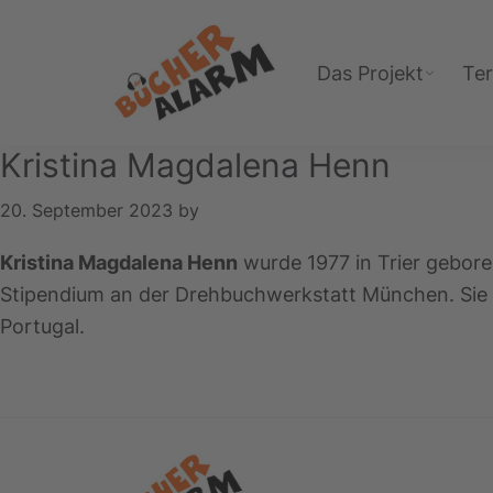
Zur
Zum
Zur
Hauptnavigation
Inhalt
Fußzeile
Das Projekt
Te
springen
springen
springen
Bücheralarm
Kristina Magdalena Henn
20. September 2023
by
Kristina Magdalena Henn
wurde 1977 in Trier gebore
Stipendium an der Drehbuchwerkstatt München. Sie is
Portugal.
Footer