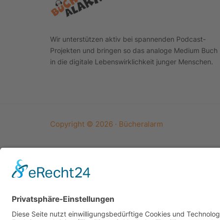
Wir unterstützen aktiv bei spannenden Podcast-
Projekten und bringen so das analoge Medium Buch
in die digitale Lebenswirklichkeit junger Menschen.
Copyright © 2026 · Bücheralarm