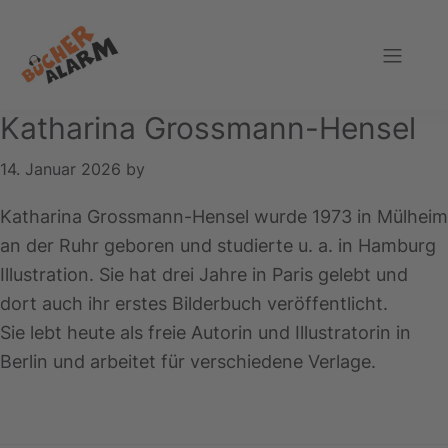
Zur
Zum
Zur
Hauptnavigation
Inhalt
Fußzeile
springen
springen
springen
Bücheralarm
Katharina Grossmann-Hensel
14. Januar 2026
by
Katharina Grossmann-Hensel wurde 1973 in Mülheim
an der Ruhr geboren und studierte u. a. in Hamburg
Illustration. Sie hat drei Jahre in Paris gelebt und
dort auch ihr erstes Bilderbuch veröffentlicht.
Sie lebt heute als freie Autorin und Illustratorin in
Berlin und arbeitet für verschiedene Verlage.