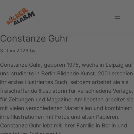
Zur
Zum
Zur
Hauptnavigation
Inhalt
Fußzeile
springen
springen
springen
Bücheralarm
Constanze Guhr
3. Juni 2026
by
Constanze Guhr, geboren 1975, wuchs in Leipzig auf
und studierte in Berlin Bildende Kunst. 2001 erschien
ihr erstes illustriertes Buch, seitdem arbeitet sie als
freischaffende Illustratorin für verschiedene Verlage,
für Zeitungen und Magazine. Am liebsten arbeitet sie
mit vielen verschiedenen Materialien und kombiniert
ihre Illustrationen mit Fotos und alten Papieren.
Constanze Guhr lebt mit ihrer Familie in Berlin und