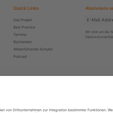
Quick Links
Abonniere u
Das Projekt
Best Practice
Wir sind um die S
Termine
Datenschutzerkl
Büchereien
Weiterführende Schulen
Podcast
Kontakt
AGB