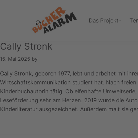
Zur
Zum
Zur
Hauptnavigation
Inhalt
Fußzeile
Das Projekt
Te
springen
springen
springen
Bücheralarm
Cally Stronk
15. Mai 2025
by
Cally Stronk, geboren 1977, lebt und arbeitet mit ih
Wirtschaftskommunikation studiert hat. Nach freien P
Kinderbuchautorin tätig. Ob elfenhafte Umweltserie,
Leseförderung sehr am Herzen. 2019 wurde die Autor
Kinderliteratur ausgezeichnet. Außerdem malt sie 