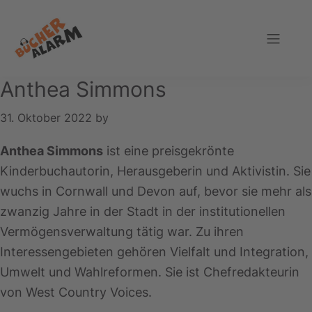
Zur
Zum
Zur
Hauptnavigation
Inhalt
Fußzeile
springen
springen
springen
Bücheralarm
Anthea Simmons
31. Oktober 2022
by
Anthea Simmons
ist eine preisgekrönte
Kinderbuchautorin, Herausgeberin und Aktivistin. Sie
wuchs in Cornwall und Devon auf, bevor sie mehr als
zwanzig Jahre in der Stadt in der institutionellen
Vermögensverwaltung tätig war. Zu ihren
Interessengebieten gehören Vielfalt und Integration,
Umwelt und Wahlreformen. Sie ist Chefredakteurin
von West Country Voices.