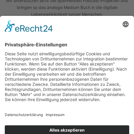
Wir unterstützen aktiv bei spannenden Podcast-Projekten und
bringen so das analoge Medium Buch in die digitale
Lebenswirklichkeit junger Menschen.
Quick Links
Das Projekt
Best Practice
Termine
Büchereien
Weiterführende Schulen
Podcast
Abonniere unseren Newsletter
Wir sind um die Sicherheit Ihrer Daten bemüht. Lesen Sie unsere
Datenschutzerklärung
.