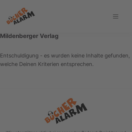
Zur
Zum
Zur
Hauptnavigation
Inhalt
Fußzeile
springen
springen
springen
Bücheralarm
Mildenberger Verlag
Entschuldigung - es wurden keine Inhalte gefunden,
welche Deinen Kriterien entsprechen.
Footer