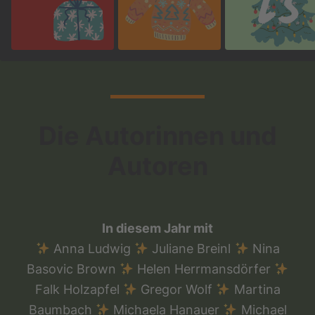
modal
modal
modal
Die Autorinnen und
Autoren
In diesem Jahr mit
Anna Ludwig
Juliane Breinl
Nina
Basovic Brown
Helen Herrmansdörfer
Falk Holzapfel
Gregor Wolf
Martina
Baumbach
Michaela Hanauer
Michael