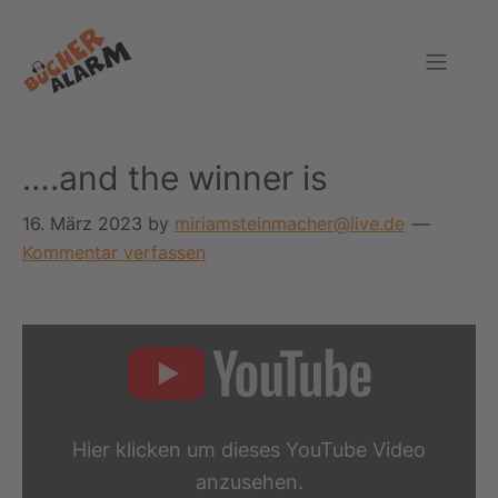
Zur
Zum
Zur
Zur
Hauptnavigation
Inhalt
Seitenspalte
Fußzeile
springen
springen
springen
springen
Bücheralarm
….and the winner is
16. März 2023
by
miriamsteinmacher@live.de
Kommentar verfassen
„Die
Stimmen
zum
Deutschen
Lesepreis
2023
Hier klicken um dieses YouTube Video
–
„Herausragendes
anzusehen.
Individuelles