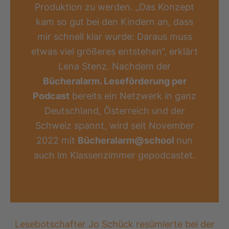
Produktion zu werden. „Das Konzept
kam so gut bei den Kindern an, dass
mir schnell klar wurde: Daraus muss
etwas viel größeres entstehen“, erklärt
Lena Stenz. Nachdem der
Bücheralarm. Leseförderung per
Podcast
bereits ein Netzwerk in ganz
Deutschland, Österreich und der
Schweiz spannt, wird seit November
2022 mit
Bücheralarm@school
nun
auch im Klassenzimmer gepodcastet.
Lesebotschafter Jo Schück resümierte bei der