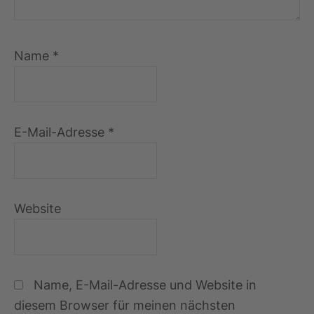
v
o
n
Y
o
Name
*
u
T
u
b
e
a
E-Mail-Adresse
*
n
z
e
i
g
e
Website
n
Name, E-Mail-Adresse und Website in
diesem Browser für meinen nächsten