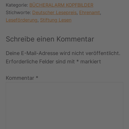
I
Kategorie:
BÜCHERALARM KOPFBILDER
n
d
Stichworte:
Deutscher Lesepreis
,
Ehrenamt
,
i
Leseförderung
,
Stiftung Lesen
v
i
d
Leser-
u
Schreibe einen Kommentar
e
Interaktionen
l
l
Deine E-Mail-Adresse wird nicht veröffentlicht.
e
Erforderliche Felder sind mit
*
markiert
s
E
n
Kommentar
*
g
a
g
e
m
e
n
t
“
“