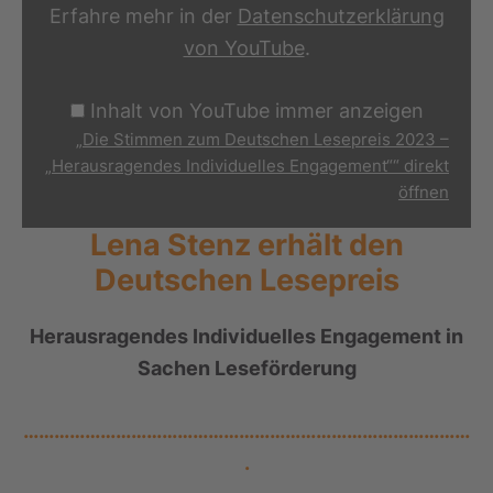
Engagement““
Erfahre mehr in der
Datenschutzerklärung
von
von YouTube
.
YouTube
anzeigen
Inhalt von YouTube immer anzeigen
„Die Stimmen zum Deutschen Lesepreis 2023 –
„Herausragendes Individuelles Engagement““ direkt
öffnen
Lena Stenz erhält den
Deutschen Lesepreis
Herausragendes Individuelles Engagement in
Sachen Leseförderung
……………………………………………………………………………
.