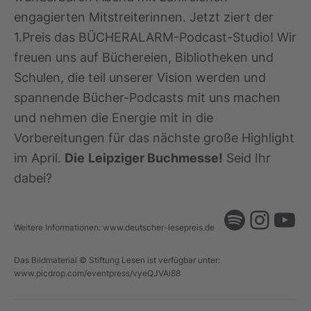
p
r
engagierten Mitstreiterinnen. Jetzt ziert der
e
1.Preis das BÜCHERALARM-Podcast-Studio! Wir
i
s
freuen uns auf Büchereien, Bibliotheken und
2
0
Schulen, die teil unserer Vision werden und
2
spannende Bücher-Podcasts mit uns machen
3
–
und nehmen die Energie mit in die
„
Vorbereitungen für das nächste große Highlight
H
e
im April.
Die
Leipziger Buchmesse!
Seid Ihr
r
a
dabei?
u
s
Spotify
Inst
Yo
r
a
Weitere Informationen: www.deutscher-lesepreis.de
g
e
Das Bildmaterial © Stiftung Lesen ist verfügbar unter:
n
www.picdrop.com/eventpress/vyeQJVAi88
d
e
s