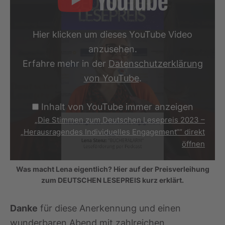
e
S
t
Hier klicken um dieses YouTube Video
i
m
anzusehen.
m
e
Erfahre mehr in der
Datenschutzerklärung
n
von YouTube
.
z
u
m
Inhalt von YouTube immer anzeigen
D
e
„Die Stimmen zum Deutschen Lesepreis 2023 –
u
„Herausragendes Individuelles Engagement““ direkt
t
öffnen
s
c
h
Was macht Lena eigentlich? Hier auf der Preisverleihung
e
n
zum DEUTSCHEN LESEPREIS kurz erklärt.
L
e
s
Danke
für diese Anerkennung und einen
e
wunderbaren Abend mit zahlreichen