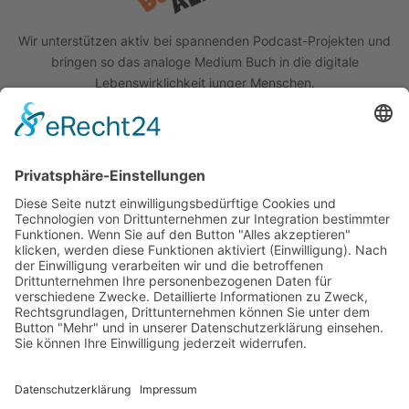
Wir unterstützen aktiv bei spannenden Podcast-Projekten und
bringen so das analoge Medium Buch in die digitale
Lebenswirklichkeit junger Menschen.
Quick Links
Das Projekt
Best Practice
Termine
Büchereien
Weiterführende Schulen
Podcast
Abonniere unseren Newsletter