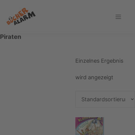
Zur
Zum
Zur
Hauptnavigation
Inhalt
Fußzeile
springen
springen
springen
Bücheralarm
Piraten
Einzelnes Ergebnis
wird angezeigt