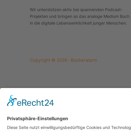
Wir unterstützen aktiv bei spannenden Podcast-
Projekten und bringen so das analoge Medium Buch
in die digitale Lebenswirklichkeit junger Menschen.
Copyright © 2026 · Bücheralarm