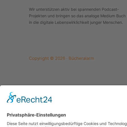
Wir unterstützen aktiv bei spannenden Podcast-
Projekten und bringen so das analoge Medium Buch
in die digitale Lebenswirklichkeit junger Menschen.
Copyright © 2026 · Bücheralarm