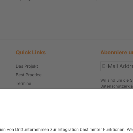
Quick Links
Abonniere u
Das Projekt
Best Practice
Wir sind um die S
Termine
Datenschutzerkl
Büchereien
Weiterführende Schulen
Podcast