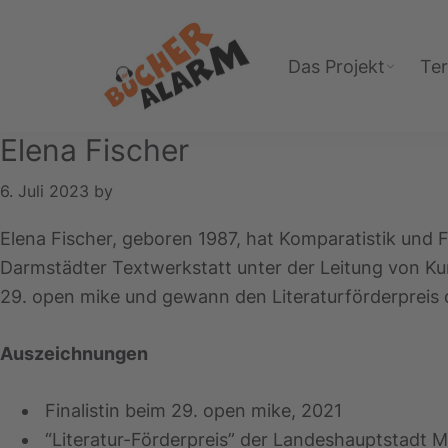
Zur
Zum
Zur
Hauptnavigation
Inhalt
Fußzeile
Das Projekt
Te
springen
springen
springen
Bücheralarm
Elena Fischer
6. Juli 2023
by
Elena Fischer, geboren 1987, hat Komparatistik und F
Darmstädter Textwerkstatt unter der Leitung von Kur
29. open mike und gewann den Literaturförderpreis 
Auszeichnungen
Finalistin beim 29. open mike, 2021
“Literatur-Förderpreis” der Landeshauptstadt M