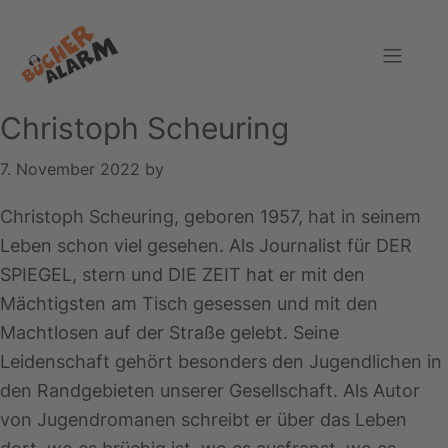
Zur
Zum
Zur
Hauptnavigation
Inhalt
Fußzeile
springen
springen
springen
Bücheralarm
Christoph Scheuring
7. November 2022
by
Christoph Scheuring, geboren 1957, hat in seinem
Leben schon viel gesehen. Als Journalist für DER
SPIEGEL, stern und DIE ZEIT hat er mit den
Mächtigsten am Tisch gesessen und mit den
Machtlosen auf der Straße gelebt. Seine
Leidenschaft gehört besonders den Jugendlichen in
den Randgebieten unserer Gesellschaft. Als Autor
von Jugendromanen schreibt er über das Leben