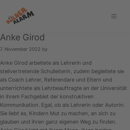
Zur
Zum
Zur
Hauptnavigation
Inhalt
Fußzeile
springen
springen
springen
Bücheralarm
Anke Girod
7. November 2022
by
Anke Girod arbeitete als Lehrerin und
stellvertretende Schulleiterin, zudem begleitete sie
als Coach Lehrer, Referendare und Eltern und
unterrichtete als Lehrbeauftragte an der Universität
in ihrem Fachgebiet der konstruktiven
Kommunikation. Egal, ob als Lehrerin oder Autorin:
Sie liebt es, Kindern Mut zu machen, an sich zu
glauben und ihren ganz eigenen Weg zu finden.